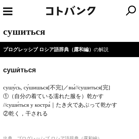
сушиться
プログレッシブ ロシア語辞典（露和編）
の解説
суши́ться
сушу́сь, су́шишься[不完]／вы́//сушиться[完]
①（自分の着ている濡れた服を）乾かす
//суши́ться у костра́｜たき火であぶって乾かす
②乾く，干される
出典
プログレッシブ ロシア語辞典（露和編）