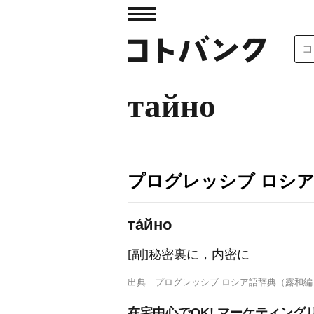
тайно
プログレッシブ ロシ
та́йно
[副]秘密裏に，内密に
出典
プログレッシブ ロシア語辞典（露和編
在宅中心でOK! マーケティン