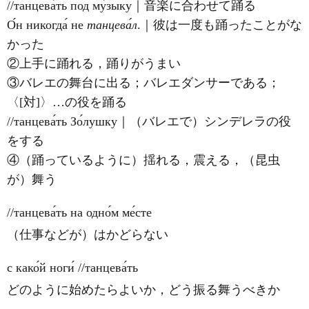
//танцева́ть под му́зыку｜音楽に合わせて踊る
О́н никогда́ не
танцева́л
.｜彼は一度も踊ったことがな
かった
②上手に踊れる，踊りがうまい
③バレエの舞台に出る；バレエダンサーである；
〈[対]〉…の役を踊る
//танцева́ть Зо́лушку｜（バレエで）シンデレラの役
をする
④（踊っているように）揺れる，震える，（昆虫
が）舞う
//танцева́ть на одно́м ме́сте
（仕事などが）はかどらない
с како́й ноги́ //танцева́ть
どのように始めたらよいか，どう振る舞うべきか