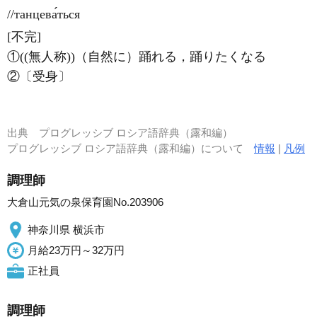
//танцева́ться
[不完]
①((無人称))（自然に）踊れる，踊りたくなる
②〔受身〕
出典
プログレッシブ ロシア語辞典（露和編）
プログレッシブ ロシア語辞典（露和編）について
情報
|
凡例
調理師
大倉山元気の泉保育園No.203906
神奈川県 横浜市
月給23万円～32万円
正社員
調理師