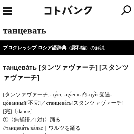
танцевать
プログレッシブ ロシア語辞典（露和編）
の解説
танцева́ть [タンツァヴァーチ] [スタンツ
ァヴァーチ]
[タンツァヴァーチ]-цу́ю, -цу́ешь 命-цу́й 受過-
цо́ванный[不完]／станцева́ть[スタンツァヴァーチ]
[完]〔dance〕
①〈無補語／[対]〉踊る
//танцева́ть ва́льс｜ワルツを踊る