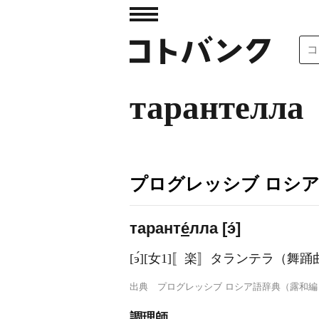
тарантелла
プログレッシブ ロシ
тарант
е́
лла [э́]
[э́][女1]〚楽〛タランテラ（舞踊
出典
プログレッシブ ロシア語辞典（露和編
調理師