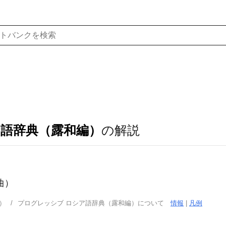
ア語辞典（露和編）
の解説
曲）
）
プログレッシブ ロシア語辞典（露和編）について
情報
|
凡例