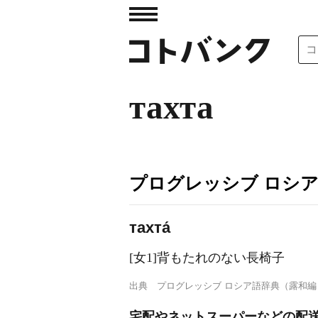
тахта
プログレッシブ ロシ
тахта́
[女1]背もたれのない長椅子
出典
プログレッシブ ロシア語辞典（露和編
宅配やネットスーパーなどの配