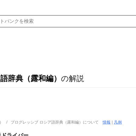
ア語辞典（露和編）
の解説
）
プログレッシブ ロシア語辞典（露和編）について
情報
|
凡例
送ドライバー