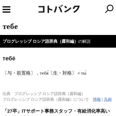
тебе
プログレッシブ ロシア語辞典（露和編）
の解説
тебе́
〔与・前置格〕，тебя́〔生・対格〕＜ты́
出典
プログレッシブ ロシア語辞典（露和編）
プログレッシブ ロシア語辞典（露和編）について
情報
|
凡例
「27卒」ITサポート事務スタッフ・有給消化率高い