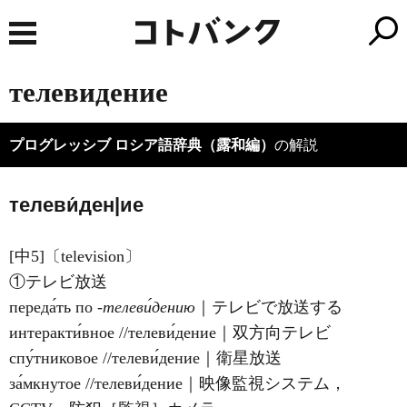
телевидение
プログレッシブ ロシア語辞典（露和編）
の解説
телеви́ден|ие
[中5]〔television〕
①テレビ放送
переда́ть по
‐телеви́дению
｜テレビで放送する
интеракти́вное //телеви́дение｜双方向テレビ
спу́тниковое //телеви́дение｜衛星放送
за́мкнутое //телеви́дение｜映像監視システム，