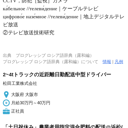
CCTV，防犯［監視］カメラ
ка́бельное //телеви́дение｜ケーブルテレビ
цифрово́е назе́мное //телеви́дение｜地上デジタルテレ
ビ放送
②テレビ放送技術研究
出典
プログレッシブ ロシア語辞典（露和編）
プログレッシブ ロシア語辞典（露和編）について
情報
|
凡例
2~4tトラックの近距離日勤配送中型ドライバー
松田工業株式会社
大阪府 大阪市
月給30万円～40万円
正社員
「土日祝休み」農業者用指定混合肥料の配送@浜松/