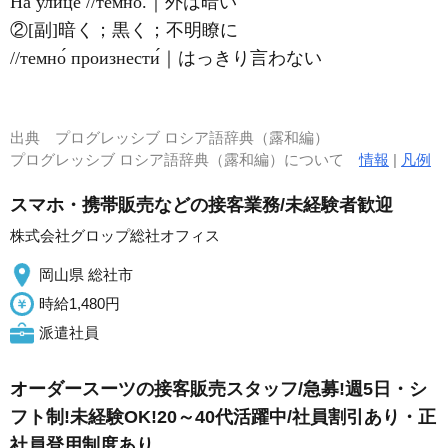
На у́лице //темно́.｜外は暗い
②[副]暗く；黒く；不明瞭に
//темно́ произнести́｜はっきり言わない
出典
プログレッシブ ロシア語辞典（露和編）
プログレッシブ ロシア語辞典（露和編）について
情報
|
凡例
スマホ・携帯販売などの接客業務/未経験者歓迎
株式会社グロップ総社オフィス
岡山県 総社市
時給1,480円
派遣社員
オーダースーツの接客販売スタッフ/急募!週5日・シ
フト制!未経験OK!20～40代活躍中/社員割引あり・正
社員登用制度あり