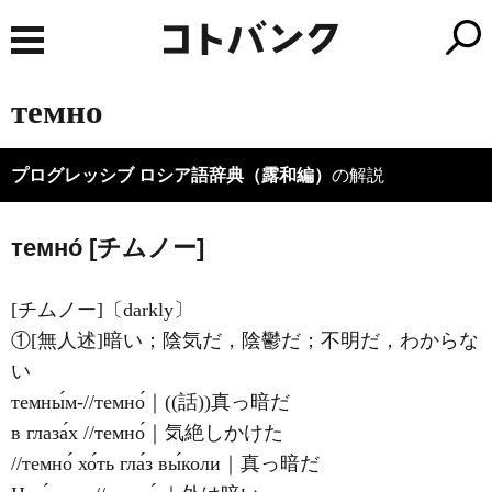
темно
プログレッシブ ロシア語辞典（露和編）
の解説
темно́ [チムノー]
[チムノー]〔darkly〕
①[無人述]暗い；陰気だ，陰鬱だ；不明だ，わからな
い
темны́м-//темно́｜((話))真っ暗だ
в глаза́х //темно́｜気絶しかけた
//темно́ хо́ть гла́з вы́коли｜真っ暗だ