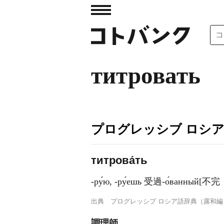
титровать
プログレッシブ ロシ
титрова́ть
-ру́ю, -ру́ешь 受過-о́ван
出典
プログレッシブ ロシア語辞典（露和編
調理師