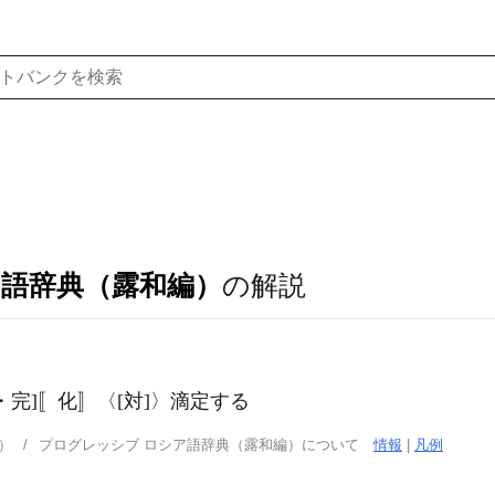
ア語辞典（露和編）
の解説
ный[不完・完]〚化〛〈[対]〉滴定する
）
プログレッシブ ロシア語辞典（露和編）について
情報
|
凡例