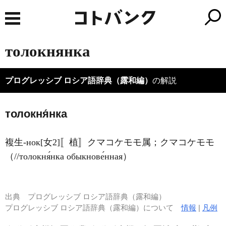
толокнянка
プログレッシブ ロシア語辞典（露和編）
の解説
толокня́нка
複生-нок[女2]〚植〛クマコケモモ属；クマコケモモ
（//толокня́нка обыкнове́нная）
出典
プログレッシブ ロシア語辞典（露和編）
プログレッシブ ロシア語辞典（露和編）について
情報
|
凡例