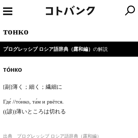
тонко
プログレッシブ ロシア語辞典（露和編）
の解説
то́нко
[副]薄く；細く；繊細に
Где́ //то́нко, та́м и рвётся.
((諺))薄いところは切れる
出典
プログレッシブ ロシア語辞典（露和編）