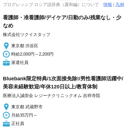
プログレッシブ ロシア語辞典（露和編）について
情報
|
凡例
看護師・准看護師/デイケア/日勤のみ/残業なし・少
なめ
株式会社ツクイスタッフ
東京都 渋谷区
時給2,000円～2,200円
派遣社員
Bluebank限定特典/1次面接免除!/男性看護師活躍中/
美容未経験歓迎/年休120日以上/教育体制
医療法人誠崇会 レジーナクリニックオム 吉祥寺院
東京都 武蔵野市
月給35万円～
正社員