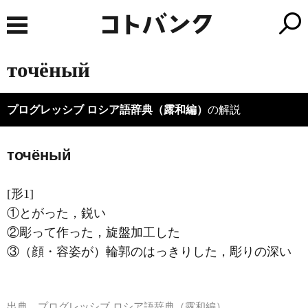
точёный
プログレッシブ ロシア語辞典（露和編）
の解説
точёный
[形1]
①とがった，鋭い
②彫って作った，旋盤加工した
③（顔・容姿が）輪郭のはっきりした，彫りの深い
出典
プログレッシブ ロシア語辞典（露和編）