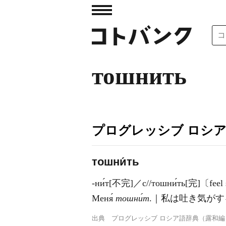
тошнить
プログレッシブ ロシ
тошни́ть
-ни́т[不完]／с//тошни́ть[完]
Меня́
тошни́т
.｜私は吐き気がす
出典
プログレッシブ ロシア語辞典（露和編