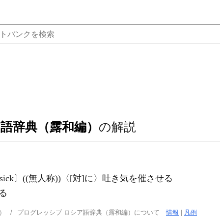
ア語辞典（露和編）
の解説
〔feel sick〕((無人称))〈[対]に〉吐き気を催させる
る
）
プログレッシブ ロシア語辞典（露和編）について
情報
|
凡例