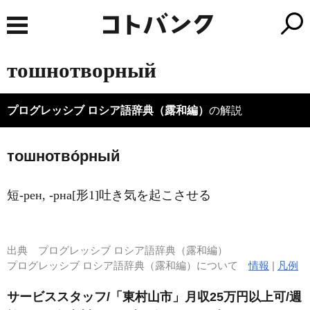
тошнотворный
プログレッシブ ロシア語辞典（露和編）
の解説
тошнотво́рный
短-рен, -рна[形1]吐き気を起こさせる
出典
プログレッシブ ロシア語辞典（露和編）
プログレッシブ ロシア語辞典（露和編）について
情報
|
凡例
サービススタッフ/「東村山市」月収25万円以上可/週