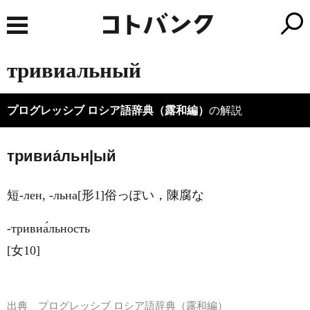
тривиальный
プログレッシブ ロシア語辞典（露和編）
の解説
тривиа́льн|ый
短-лен, -льна[形1]俗っぽい，陳腐な
‐тривиа́льность
[女10]
出典
プログレッシブ ロシア語辞典（露和編）