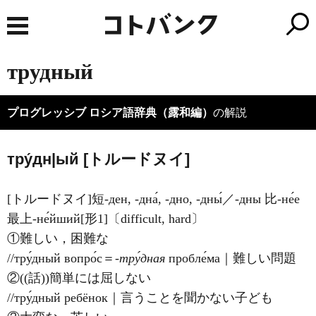
трудный
プログレッシブ ロシア語辞典（露和編）
の解説
тру́дн|ый [トルードヌイ]
[トルードヌイ]短-ден, -дна́, -дно, -дны́／-дны 比-не́е
最上-не́йший[形1]〔difficult, hard〕
①難しい，困難な
//тру́дный вопро́с＝
‐тру́дная
пробле́ма｜難しい問題
②((話))簡単には屈しない
//тру́дный ребёнок｜言うことを聞かない子ども