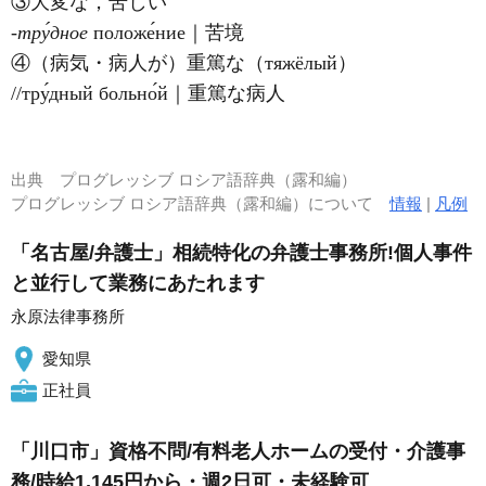
③大変な，苦しい
‐тру́дное
положе́ние｜苦境
④（病気・病人が）重篤な（тяжёлый）
//тру́дный больно́й｜重篤な病人
出典
プログレッシブ ロシア語辞典（露和編）
プログレッシブ ロシア語辞典（露和編）について
情報
|
凡例
「名古屋/弁護士」相続特化の弁護士事務所!個人事件
と並行して業務にあたれます
永原法律事務所
愛知県
正社員
「川口市」資格不問/有料老人ホームの受付・介護事
務/時給1,145円から・週2日可・未経験可