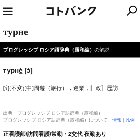
турне
プログレッシブ ロシア語辞典（露和編）
の解説
турн
е́
[э́]
[э́](不変)[中]周遊（旅行），巡業，〚政〛歴訪
出典
プログレッシブ ロシア語辞典（露和編）
プログレッシブ ロシア語辞典（露和編）について
情報
|
凡例
正看護師/訪問看護/常勤・2交代 夜勤あり