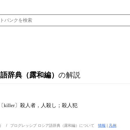
ア語辞典（露和編）
の解説
]〔killer〕殺人者，人殺し；殺人犯
）
プログレッシブ ロシア語辞典（露和編）について
情報
|
凡例