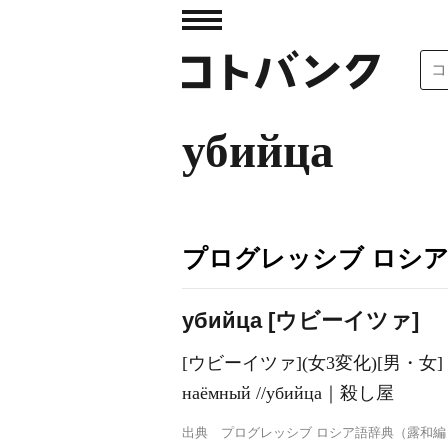
убийца
プログレッシブ ロシ
убийца [ウビーイツァ]
[ウビーイツァ](女3変化)[男・女
наёмный //убийца｜殺し屋
出典
プログレッシブ ロシア語辞典（露和編