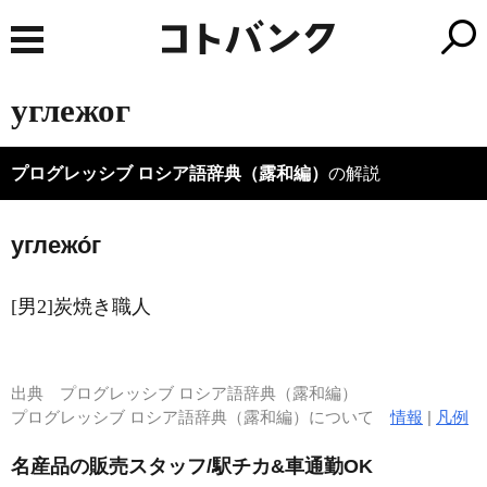
углежог
プログレッシブ ロシア語辞典（露和編）
の解説
углежо́г
[男2]炭焼き職人
出典
プログレッシブ ロシア語辞典（露和編）
プログレッシブ ロシア語辞典（露和編）について
情報
|
凡例
名産品の販売スタッフ/駅チカ&車通勤OK