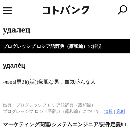
удалец
プログレッシブ ロシア語辞典（露和編）
の解説
удале́ц
-льца́[男3]((話))豪胆な男，血気盛んな人
出典
プログレッシブ ロシア語辞典（露和編）
プログレッシブ ロシア語辞典（露和編）について
情報
|
凡例
マーケティング関連/システムエンジニア/要件定義/IT