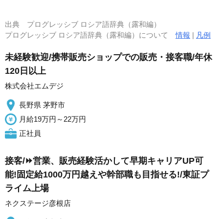
出典
プログレッシブ ロシア語辞典（露和編）
プログレッシブ ロシア語辞典（露和編）について
情報
|
凡例
未経験歓迎/携帯販売ショップでの販売・接客職/年休
120日以上
株式会社エムデジ
長野県 茅野市
月給19万円～22万円
正社員
接客/⏩️営業、販売経験活かして早期キャリアUP可
能!固定給1000万円越えや幹部職も目指せる!/東証プ
ライム上場
ネクステージ彦根店