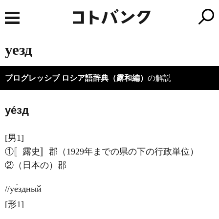
уезд
プログレッシブ ロシア語辞典（露和編）
の解説
уе́зд
[男1]
①〚露史〛郡（1929年までの県の下の行政単位）
②（日本の）郡
//уе́здный
[形1]