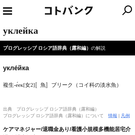
уклейка
プログレッシブ ロシア語辞典（露和編）
の解説
укле́йка
複生-е́ек[女2]〚魚〛ブリーク（コイ科の淡水魚）
出典
プログレッシブ ロシア語辞典（露和編）
プログレッシブ ロシア語辞典（露和編）について
情報
|
凡例
ケアマネジャー/退職金あり/看護小規模多機能居宅介