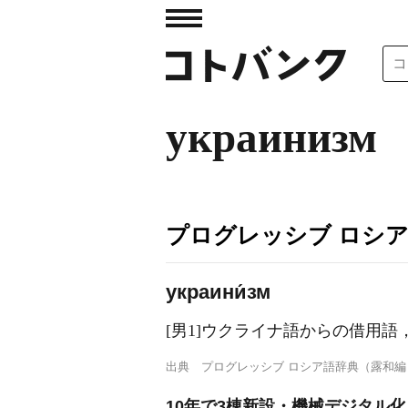
украинизм
プログレッシブ ロシ
украини́зм
[男1]ウクライナ語からの借用
出典
プログレッシブ ロシア語辞典（露和編
10年で3棟新設・機械デジタル