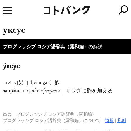
уксус
プログレッシブ ロシア語辞典（露和編）
の解説
у́ксус
-а／-у[男1]〔vinegar〕酢
запра́вить сала́т
//у́ксусом
｜サラダに酢を加える
出典
プログレッシブ ロシア語辞典（露和編）
プログレッシブ ロシア語辞典（露和編）について
情報
|
凡例