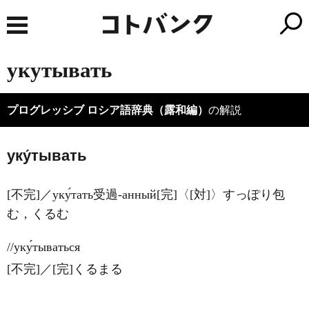
укутывать
プログレッシブ ロシア語辞典（露和編）
の解説
уку́тывать
[不完]／уку́тать受過-анный[完]〈[対]〉すっぽり包
む，くるむ
//уку́тываться
[不完]／[完]くるまる