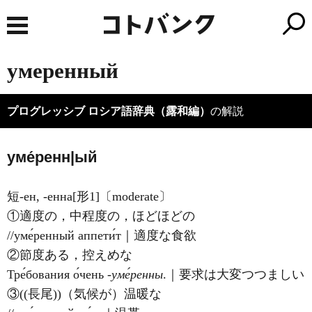
умеренный
プログレッシブ ロシア語辞典（露和編）
の解説
уме́ренн|ый
短-ен, -енна[形1]〔moderate〕
①適度の，中程度の，ほどほどの
//уме́ренный аппети́т｜適度な食欲
②節度ある，控えめな
Тре́бования о́чень
‐уме́ренны
.｜要求は大変つつましい
③((長尾))（気候が）温暖な