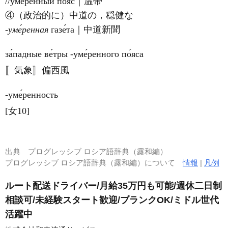
//уме́ренный по́яс｜温帯
④（政治的に）中道の，穏健な
‐уме́ренная
газе́та｜中道新聞
за́падные ве́тры ‐уме́ренного по́яса
〚気象〛偏西風
‐уме́ренность
[女10]
出典
プログレッシブ ロシア語辞典（露和編）
プログレッシブ ロシア語辞典（露和編）について
情報
|
凡例
ルート配送ドライバー/月給35万円も可能/週休二日制
相談可/未経験スタート歓迎/ブランクOK/ミドル世代
活躍中