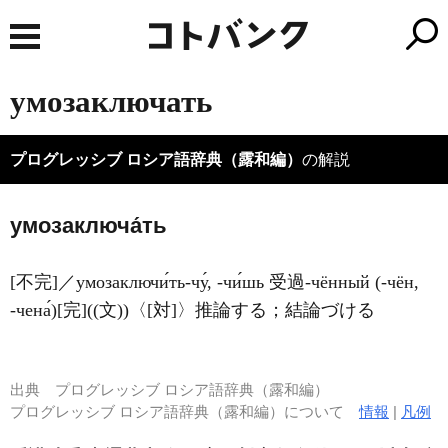
умозаключать
プログレッシブ ロシア語辞典（露和編）
の解説
умозаключа́ть
[不完]／умозаключи́ть-чу́, -чи́шь 受過-чённый (-чён,
-чена́)[完]((文))〈[対]〉推論する；結論づける
出典
プログレッシブ ロシア語辞典（露和編）
プログレッシブ ロシア語辞典（露和編）について
情報
|
凡例