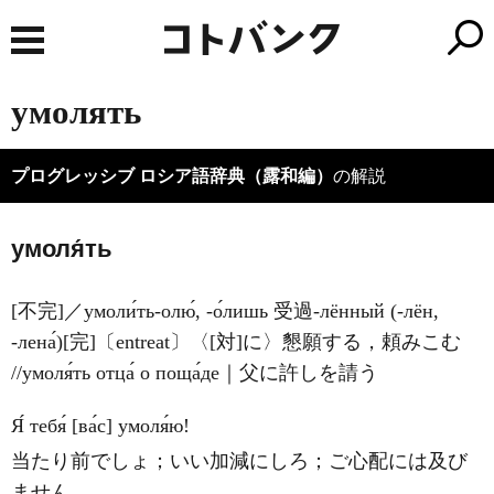
умолять
プログレッシブ ロシア語辞典（露和編）
の解説
умоля́ть
[不完]／умоли́ть-олю́, -о́лишь 受過-лённый (-лён,
-лена́)[完]〔entreat〕〈[対]に〉懇願する，頼みこむ
//умоля́ть отца́ о поща́де｜父に許しを請う
Я́ тебя́ [ва́с] умоля́ю!
当たり前でしょ；いい加減にしろ；ご心配には及び
ません