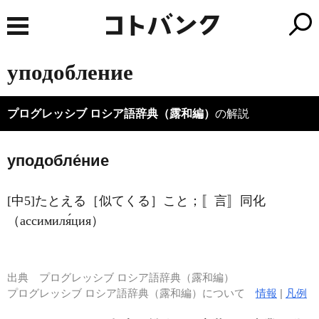
уподобление
プログレッシブ ロシア語辞典（露和編）
の解説
уподобле́ние
[中5]たとえる［似てくる］こと；〚言〛同化
（ассимиля́ция）
出典
プログレッシブ ロシア語辞典（露和編）
プログレッシブ ロシア語辞典（露和編）について
情報
|
凡例