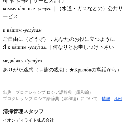
сфе́ра
услу́г
｜サービス部門
коммуна́льные
‐услу́ги
｜（水道・ガスなどの）公共サ
ービス
к ва́шим
‐услу́гам
ご自由に（どうぞ），あなたのお役に立つように
Я́
к ва́шим
‐услу́гам
.｜何なりとお申しつけ下さい
медве́жья //услу́га
ありがた迷惑（←熊の親切；★Крыло́вの寓話から）
出典
プログレッシブ ロシア語辞典（露和編）
プログレッシブ ロシア語辞典（露和編）について
情報
|
凡例
清掃管理スタッフ
イオンディライト株式会社