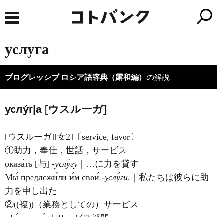
услуга
プログレッシブ ロシア語辞典（露和編）
の解説
услу́г|а [ウスルーガ]
[ウスルーガ][女2]〔service, favor〕
①助力，奉仕，世話，サービス
оказа́ть [与]
‐услу́гу
｜…に力を貸す
Мы́ предложи́ли и́м свои́
‐услу́ги
.｜私たちは彼らに助
力を申し出た
②((複))（業務としての）サービス