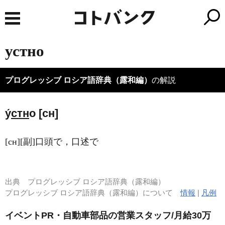
устно
プログレッシブ ロシア語辞典（露和編）
の解説
у́
стн
о [сн]
[сн][副]口頭で，口述で
出典
プログレッシブ ロシア語辞典（露和編）
プログレッシブ ロシア語辞典（露和編）について
情報
|
凡例
イベントPR・自動車部品の営業スタッフ/月給30万