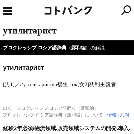
утилитарист
プログレッシブ ロシア語辞典（露和編）
の解説
утилитари́ст
[男1]／//утилитари́стка複生-ток[女2]功利主義者
出典
プログレッシブ ロシア語辞典（露和編）
プログレッシブ ロシア語辞典（露和編）について
情報
|
凡例
経験3年必須/物流領域.販売領域システムの開発.導入.