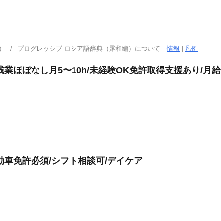
）
プログレッシブ ロシア語辞典（露和編）について
情報
|
凡例
業ほぼなし月5〜10h/未経験OK免許取得支援あり/月給2
動車免許必須/シフト相談可/デイケア