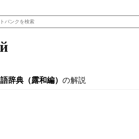
й
ア語辞典（露和編）
の解説