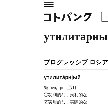
утилитарны
プログレッシブ ロシ
утилита́рн|ый
短-рен, -рна[形1]
①功利的な，実利的な
②実用的な，実際的な