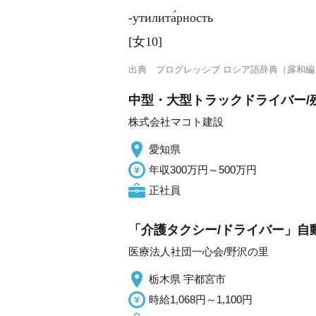
‐утилита́рность
[女10]
出典
プログレッシブ ロシア語辞典（露和編
中型・大型トラックドライバー/残
株式会社マコト建設
愛知県
年収300万円～500万円
正社員
「介護タクシー/ドライバー」自
医療法人社団一心会/野沢の里
栃木県 宇都宮市
時給1,068円～1,100円