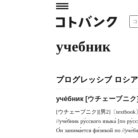
учебник
プログレッシブ ロシ
уче́бник [ウチェーブニク
[ウチェーブニク][男2]〔textb
//уче́бник ру́сского языка́ [
О́н занима́ется фи́зикой по
//уче́б