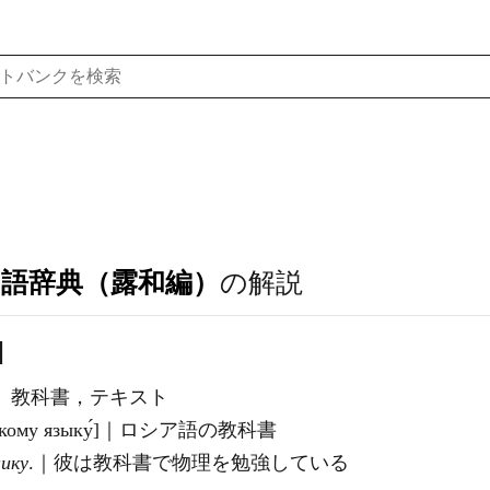
ア語辞典（露和編）
の解説
]
ook〕教科書，テキスト
по ру́сскому языку́]｜ロシア語の教科書
нику
.｜彼は教科書で物理を勉強している