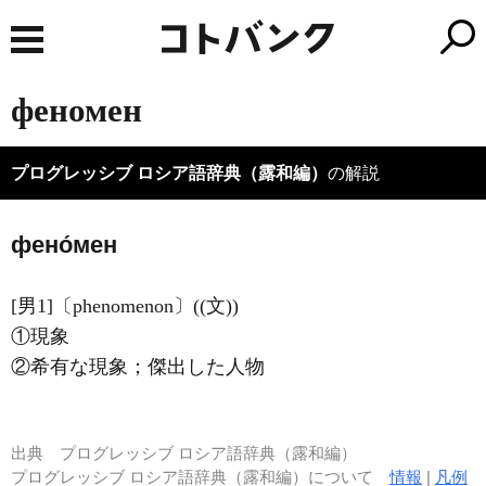
феномен
プログレッシブ ロシア語辞典（露和編）
の解説
фено́мен
[男1]〔phenomenon〕((文))
①現象
②希有な現象；傑出した人物
出典
プログレッシブ ロシア語辞典（露和編）
プログレッシブ ロシア語辞典（露和編）について
情報
|
凡例