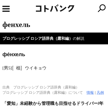
фенхель
プログレッシブ ロシア語辞典（露和編）
の解説
фе́нхель
[男5]〚植〛ウイキョウ
出典
プログレッシブ ロシア語辞典（露和編）
プログレッシブ ロシア語辞典（露和編）について
情報
|
凡例
「愛知」未経験から管理職も目指せるドライバー/年