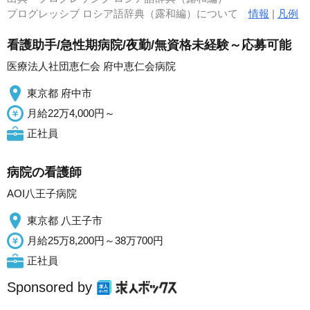
プログレッシブ ロシア語辞典（露和編）について
情報
|
凡例
看護助手/急性期病院/夜勤/無資格未経験～応募可能
医療法人社団恵仁会 府中恵仁会病院
東京都 府中市
月給22万4,000円～
正社員
病院の看護師
AOI八王子病院
東京都 八王子市
月給25万8,200円～38万700円
正社員
Sponsored by