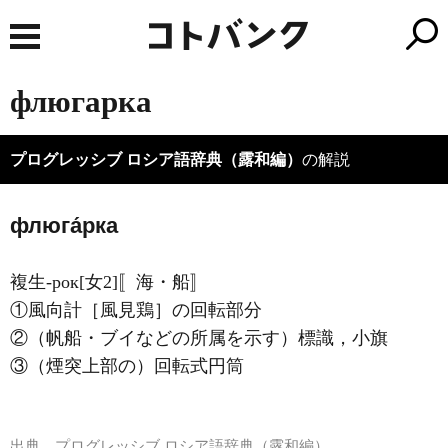
флюгарка
プログレッシブ ロシア語辞典（露和編）
の解説
флюга́рка
複生-рок[女2]〚海・船〛
①風向計［風見鶏］の回転部分
②（帆船・ブイなどの所属を示す）標識，小旗
③（煙突上部の）回転式円筒
出典
プログレッシブ ロシア語辞典（露和編）