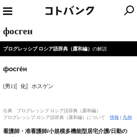
фосген
プログレッシブ ロシア語辞典（露和編）
の解説
фосге́н
[男1]〚化〛ホスゲン
出典
プログレッシブ ロシア語辞典（露和編）
プログレッシブ ロシア語辞典（露和編）について
情報
|
凡例
看護師・准看護師/小規模多機能型居宅介護/日勤の