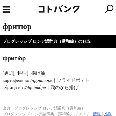
фритюр
プログレッシブ ロシア語辞典（露和編）
の解説
фритю́р
[男1]〚料理〛揚げ油
карто́фель во
//фритю́ре
｜フライドポテト
ку́рица во
//фритю́ре
｜鶏のから揚げ
出典
プログレッシブ ロシア語辞典（露和編）
プログレッシブ ロシア語辞典（露和編）について
情報
|
凡例