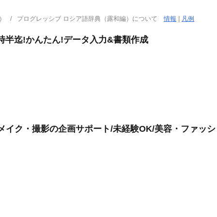
）
プログレッシブ ロシア語辞典（露和編）について
情報
|
凡例
時半迄!かんたん!データ入力&書類作成
装・メイク・撮影の企画サポート/未経験OK/美容・ファッ