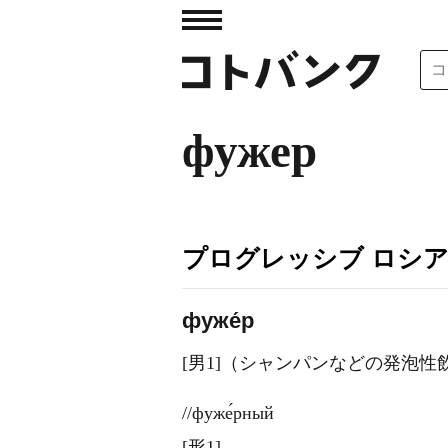
фужер
プログレッシブ ロシ
фуже́р
[男1]（シャンパンなどの発泡
//фуже́рный
[形1]