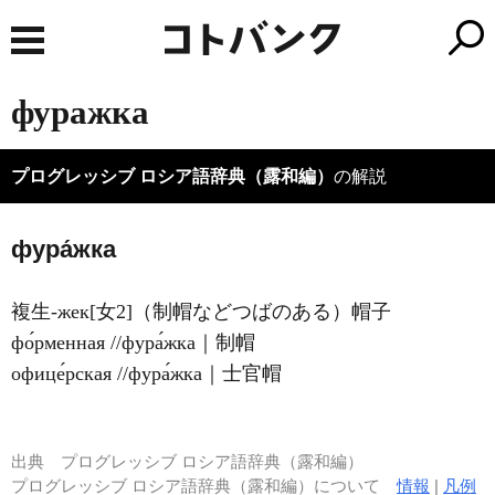
фуражка
プログレッシブ ロシア語辞典（露和編）
の解説
фура́жка
複生-жек[女2]（制帽などつばのある）帽子
фо́рменная //фура́жка｜制帽
офице́рская //фура́жка｜士官帽
出典
プログレッシブ ロシア語辞典（露和編）
プログレッシブ ロシア語辞典（露和編）について
情報
|
凡例