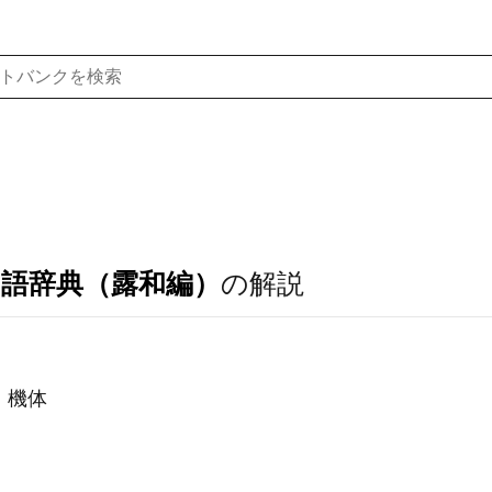
ア語辞典（露和編）
の解説
，機体