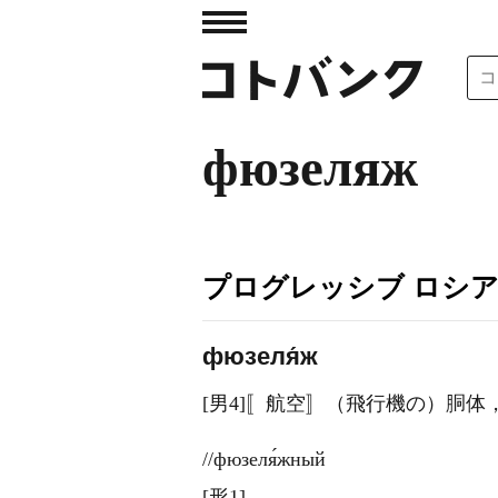
фюзеляж
プログレッシブ ロシ
фюзеля́ж
[男4]〚航空〛（飛行機の）胴体
//фюзеля́жный
[形1]