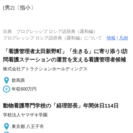
[男2]〔指小〕
出典
プログレッシブ ロシア語辞典（露和編）
プログレッシブ ロシア語辞典（露和編）について
情報
|
凡例
「看護管理者太田新野町」「生きる」に寄り添う!訪
問看護ステーションの運営を支える看護管理者候補
株式会社アトラクションホールディングス
群馬県
年収600万円
動物看護専門学校の「経理部長」年間休日114日
学校法人ヤマザキ学園
東京都 八王子市