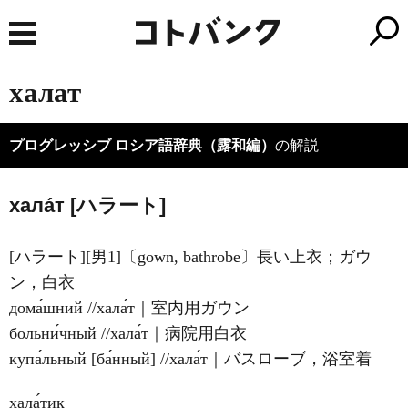
халат
プログレッシブ ロシア語辞典（露和編）
の解説
хала́т [ハラート]
[ハラート][男1]〔gown, bathrobe〕長い上衣；ガウ
ン，白衣
дома́шний //хала́т｜室内用ガウン
больни́чный //хала́т｜病院用白衣
купа́льный [ба́нный] //хала́т｜バスローブ，浴室着
хала́тик