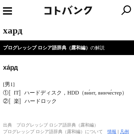
хард
プログレッシブ ロシア語辞典（露和編）
の解説
ха́рд
[男1]
①〚IT〛ハードディスク，HDD（ви́нт, винче́стер）
②〚楽〛ハードロック
出典
プログレッシブ ロシア語辞典（露和編）
プログレッシブ ロシア語辞典（露和編）について
情報
|
凡例