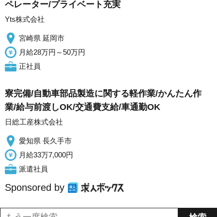
ペレーター/プライベート充実
Yts株式会社
宮崎県 延岡市
月給28万円～50万円
正社員
寮完備/自動車部品製造に関する軽作業/かんたん作
業/給与前渡しOK/交通費支給/車通勤OK
日総工産株式会社
愛知県 長久手市
月給33万7,000円
派遣社員
Sponsored by