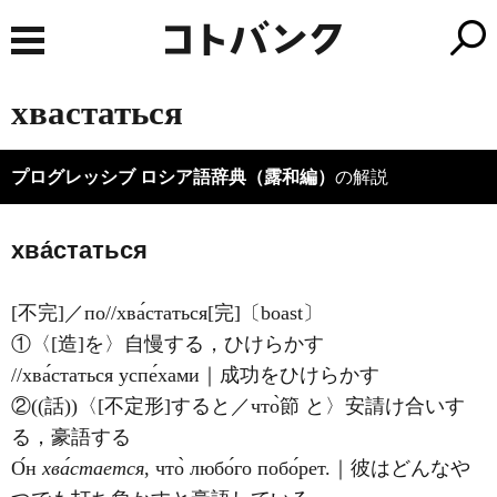
хвастаться
プログレッシブ ロシア語辞典（露和編）
の解説
хва́статься
[不完]／по//хва́статься[完]〔boast〕
①〈[造]を〉自慢する，ひけらかす
//хва́статься успе́хами｜成功をひけらかす
②((話))〈[不定形]すると／что̀節 と〉安請け合いす
る，豪語する
О́н
хва́стается
, что̀ любо́го побо́рет.｜彼はどんなや