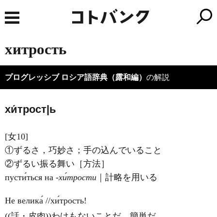
хитрость
プログレッシブ ロシア語辞典（露和編）
の解説
хи́трост|ь
[女10]
①ずるさ，巧妙さ；手の込んでいること
②ずるい振る舞い［方法］
пусти́ться на
‐хи́трости
｜計略を用いる
Не велика́ //хи́трость!
((話・皮肉))わけもないことだ，簡単だ