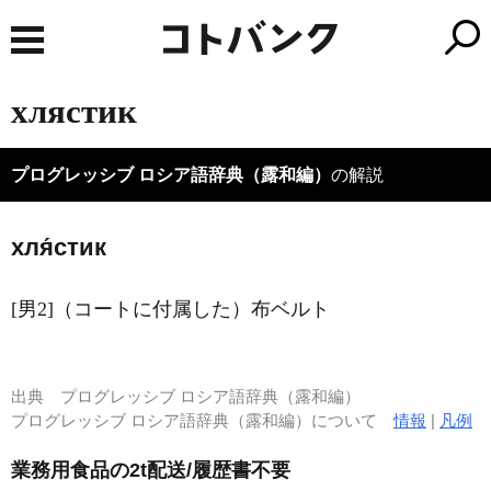
хлястик
プログレッシブ ロシア語辞典（露和編）
の解説
хля́стик
[男2]（コートに付属した）布ベルト
出典
プログレッシブ ロシア語辞典（露和編）
プログレッシブ ロシア語辞典（露和編）について
情報
|
凡例
業務用食品の2t配送/履歴書不要