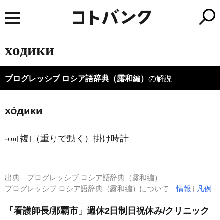
ходики
プログレッシブ ロシア語辞典（露和編）
の解説
хо́дики
-ов[複]（重りで動く）掛け時計
出典
プログレッシブ ロシア語辞典（露和編）
プログレッシブ ロシア語辞典（露和編）について
情報
|
凡例
「看護師長/那覇市」週休2日制日祝休み/クリニック