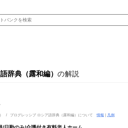
ア語辞典（露和編）
の解説
る
）
プログレッシブ ロシア語辞典（露和編）について
情報
|
凡例
員/日勤のみ/介護付き有料老人ホーム