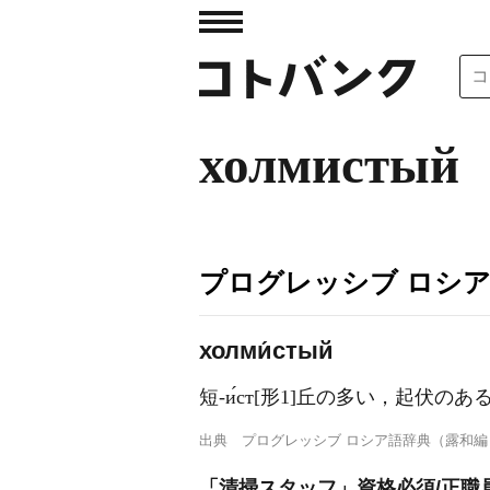
холмистый
プログレッシブ ロシ
холми́стый
短-и́ст[形1]丘の多い，起伏のあ
出典
プログレッシブ ロシア語辞典（露和編
「清掃スタッフ」資格必須/正職